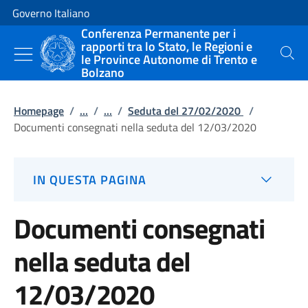
Vai al contenuto
Vai alla navigazione del sito
Governo Italiano
Conferenza Permanente per i
rapporti tra lo Stato, le Regioni e
le Province Autonome di Trento e
Cerca
Bolzano
Homepage
/
...
/
...
/
Seduta del 27/02/2020
/
Documenti consegnati nella seduta del 12/03/2020
IN QUESTA PAGINA
Documenti consegnati
nella seduta del
12/03/2020