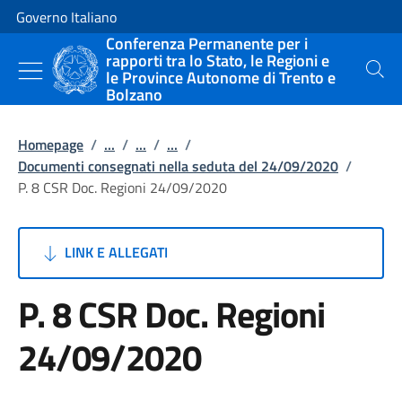
Vai al contenuto
Vai alla navigazione del sito
Governo Italiano
Conferenza Permanente per i
rapporti tra lo Stato, le Regioni e
le Province Autonome di Trento e
Cerca
Bolzano
Homepage
/
...
/
...
/
...
/
Documenti consegnati nella seduta del 24/09/2020
/
P. 8 CSR Doc. Regioni 24/09/2020
LINK E ALLEGATI
P. 8 CSR Doc. Regioni
24/09/2020