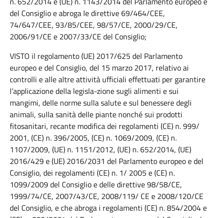
n. 652/2014 e (UE) n. 1143/2014 del Parlamento europeo e
del Consiglio e abroga le direttive 69/464/CEE,
74/647/CEE, 93/85/CEE, 98/57/CE, 2000/29/CE,
2006/91/CE e 2007/33/CE del Consiglio;
VISTO il regolamento (UE) 2017/625 del Parlamento
europeo e del Consiglio, del 15 marzo 2017, relativo ai
controlli e alle altre attività ufficiali effettuati per garantire
l’applicazione della legisla-zione sugli alimenti e sui
mangimi, delle norme sulla salute e sul benessere degli
animali, sulla sanità delle piante nonché sui prodotti
fitosanitari, recante modifica dei regolamenti (CE) n. 999/
2001, (CE) n. 396/2005, (CE) n. 1069/2009, (CE) n.
1107/2009, (UE) n. 1151/2012, (UE) n. 652/2014, (UE)
2016/429 e (UE) 2016/2031 del Parlamento europeo e del
Consiglio, dei regolamenti (CE) n. 1/ 2005 e (CE) n.
1099/2009 del Consiglio e delle direttive 98/58/CE,
1999/74/CE, 2007/43/CE, 2008/119/ CE e 2008/120/CE
del Consiglio, e che abroga i regolamenti (CE) n. 854/2004 e