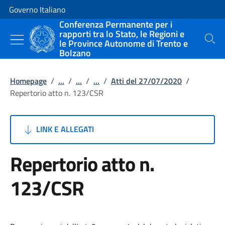
Vai al contenuto
Vai alla navigazione del sito
Governo Italiano
Conferenza Permanente per i
rapporti tra lo Stato, le Regioni e
le Province Autonome di Trento e
Cerca
Bolzano
Homepage
/
...
/
...
/
...
/
Atti del 27/07/2020
/
Repertorio atto n. 123/CSR
LINK E ALLEGATI
Repertorio atto n.
123/CSR