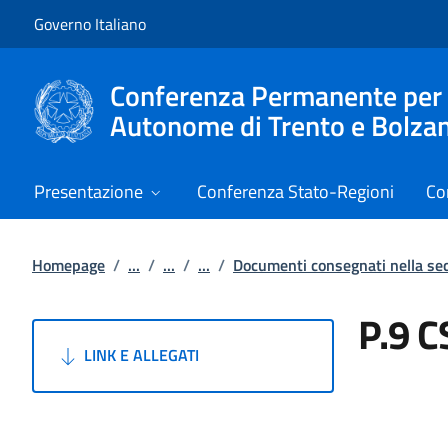
Vai al contenuto
Vai alla navigazione del sito
Governo Italiano
Conferenza Permanente per i r
Autonome di Trento e Bolza
Presentazione
Conferenza Stato-Regioni
Co
Homepage
/
...
/
...
/
...
/
Documenti consegnati nella s
P.9 C
LINK E ALLEGATI