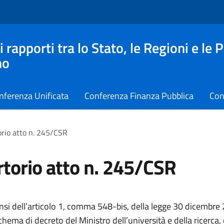
apporti tra lo Stato, le Regioni e le 
no
nferenza Unificata
Conferenza Finanza Pubblica
Con
rio atto n. 245/CSR
torio atto n. 245/CSR
ensi dell’articolo 1, comma 548-bis, della legge 30 dicembre 
chema di decreto del Ministro dell’università e della ricerca,