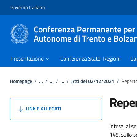
Vai al contenuto
Vai alla navigazione del sito
Governo Italiano
Conferenza Permanente per i r
Autonome di Trento e Bolza
Presentazione
Conferenza Stato-Regioni
Co
Homepage
/
...
/
...
/
...
/
Atti del 02/12/2021
/
Reperto
Reper
LINK E ALLEGATI
Intesa, ai s
145, sullo s