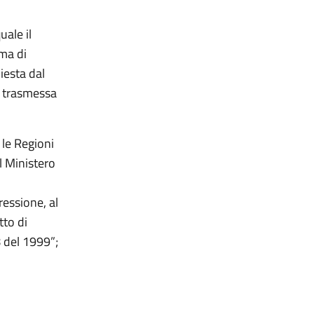
ale il
ema di
iesta dal
, trasmessa
le Regioni
l Ministero
essione, al
tto di
8 del 1999”;