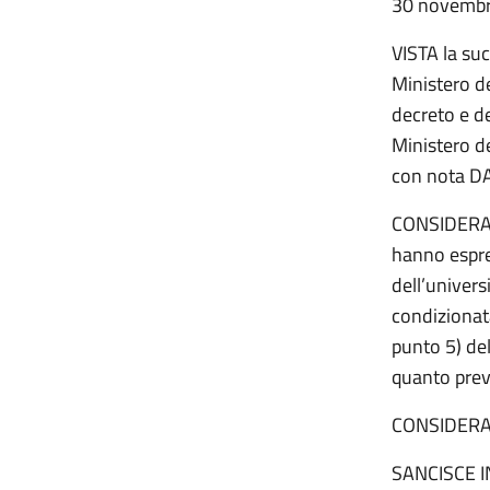
30 novembr
VISTA la su
Ministero de
decreto e d
Ministero d
con nota D
CONSIDERATO
hanno espre
dell’univer
condizionat
punto 5) del
quanto previ
CONSIDERATO
SANCISCE 