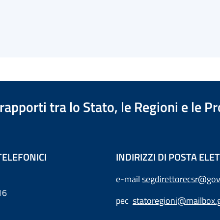
apporti tra lo Stato, le Regioni e le 
TELEFONICI
INDIRIZZI DI POSTA EL
e-mail
segdirettorecsr@gov
16
pec
statoregioni@mailbox.g