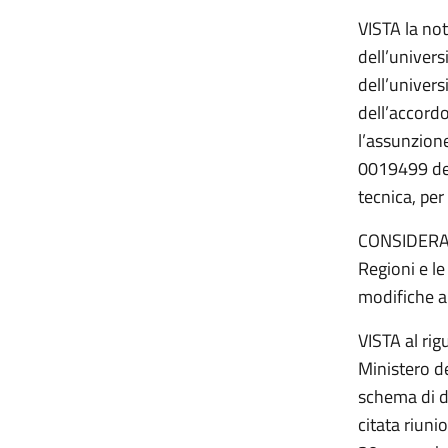
VISTA la no
dell’univers
dell’univers
dell’accord
l’assunzion
0019499 del
tecnica, pe
CONSIDERATO
Regioni e l
modifiche a
VISTA al rig
Ministero de
schema di d
citata riun