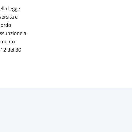
ella legge
versità e
ccordo
assunzione a
dimento
812 del 30