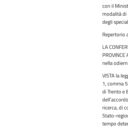
con il Minis
modalità di
degli specia
Repertorio 
LA CONFER
PROVINCE 
nella odier
VISTA la leg
1, comma 54
di Trento e 
dell’accordo
ricerca, di 
Stato-regio
tempo deter