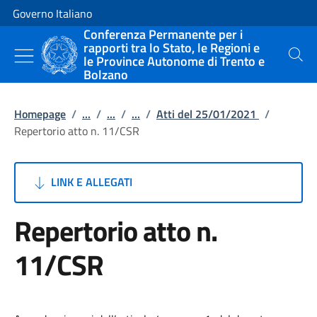
Vai al contenuto
Vai alla navigazione del sito
Governo Italiano
Conferenza Permanente per i
rapporti tra lo Stato, le Regioni e
le Province Autonome di Trento e
Cerca
Bolzano
Homepage
/
...
/
...
/
...
/
Atti del 25/01/2021
/
Repertorio atto n. 11/CSR
LINK E ALLEGATI
Repertorio atto n.
11/CSR