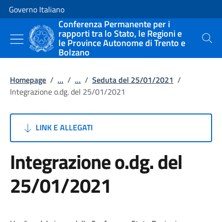
Vai al contenuto
Vai alla navigazione del sito
Governo Italiano
Conferenza Permanente per i
rapporti tra lo Stato, le Regioni e
le Province Autonome di Trento e
Cerca
Bolzano
Homepage
/
...
/
...
/
Seduta del 25/01/2021
/
Integrazione o.dg. del 25/01/2021
LINK E ALLEGATI
Integrazione o.dg. del
25/01/2021