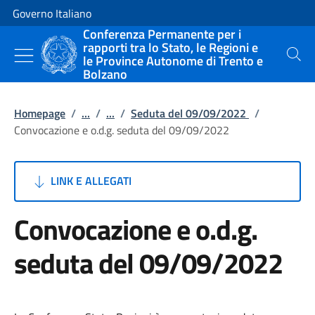
Vai al contenuto
Vai alla navigazione del sito
Governo Italiano
Conferenza Permanente per i
rapporti tra lo Stato, le Regioni e
le Province Autonome di Trento e
Cerca
Bolzano
Homepage
/
...
/
...
/
Seduta del 09/09/2022
/
Convocazione e o.d.g. seduta del 09/09/2022
LINK E ALLEGATI
Convocazione e o.d.g.
seduta del 09/09/2022