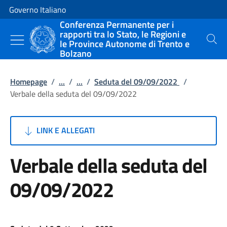
Vai al contenuto
Vai alla navigazione del sito
Governo Italiano
Conferenza Permanente per i
rapporti tra lo Stato, le Regioni e
le Province Autonome di Trento e
Cerca
Bolzano
Homepage
/
...
/
...
/
Seduta del 09/09/2022
/
Verbale della seduta del 09/09/2022
LINK E ALLEGATI
Verbale della seduta del
09/09/2022