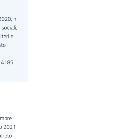
2020, n.
sociali,
teri e
nto
r 4185
cembre
io 2021
ecreto