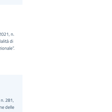
2021, n.
alità di
zionale”.
 n. 281,
ne delle