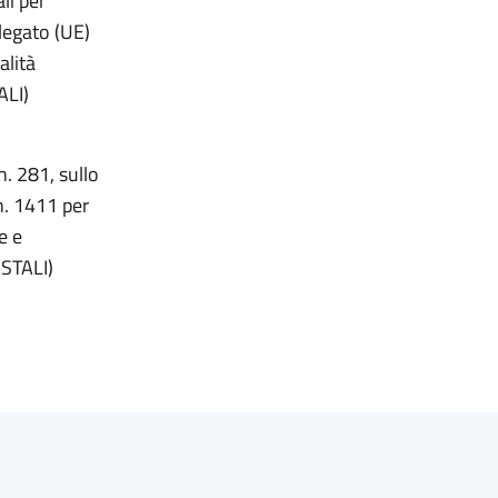
li per
legato (UE)
alità
ALI)
n. 281, sullo
n. 1411 per
e e
ESTALI)