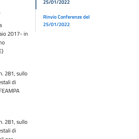
25/01/2022
.
Rinvio Conferenze del
25/01/2022
a
raio 2017- in
eno
E)
n. 281, sullo
stali di
ul FEAMPA
n. 281, sullo
stali di