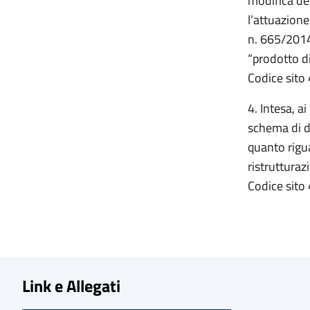
modifica del
l’attuazion
n. 665/2014,
“prodotto 
Codice sito 
4. Intesa, a
schema di d
quanto rigua
ristruttura
Codice sito 
Link e Allegati