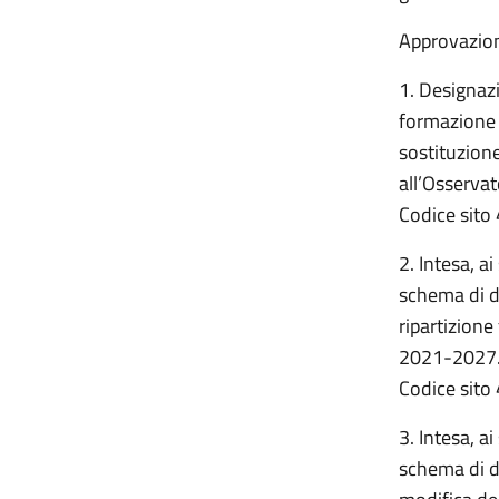
Approvazion
1. Designazi
formazione c
sostituzion
all’Osserva
Codice sito 
2. Intesa, a
schema di de
ripartizione
2021-2027.
Codice sito 
3. Intesa, a
schema di de