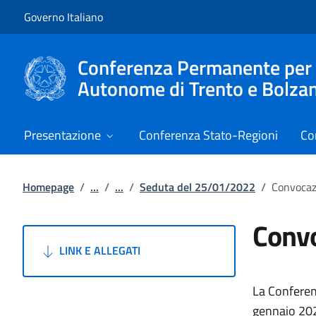
Vai al contenuto
Vai alla navigazione del sito
Governo Italiano
Conferenza Permanente per i r
Autonome di Trento e Bolza
Presentazione
Conferenza Stato-Regioni
Co
Homepage
/
...
/
...
/
Seduta del 25/01/2022
/
Convocaz
Convo
LINK E ALLEGATI
La Conferen
gennaio 2022