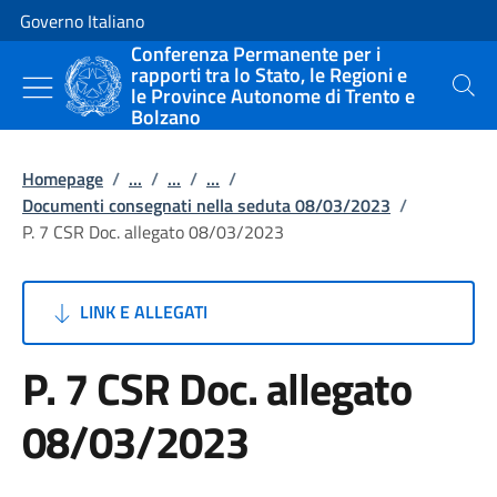
Vai al contenuto
Vai alla navigazione del sito
Governo Italiano
Conferenza Permanente per i
rapporti tra lo Stato, le Regioni e
le Province Autonome di Trento e
Cerca
Bolzano
Homepage
/
...
/
...
/
...
/
Documenti consegnati nella seduta 08/03/2023
/
P. 7 CSR Doc. allegato 08/03/2023
LINK E ALLEGATI
P. 7 CSR Doc. allegato
08/03/2023