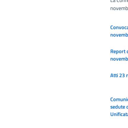
La Conf
novemb
Convocaz
novemb
Report della seduta del 23
novemb
Atti 23
Comunic
sedute 
Unificat
Stato- R