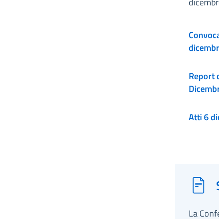
dicembr
Convocaz
dicemb
Report della seduta del 6
Dicemb
Atti
La Conf