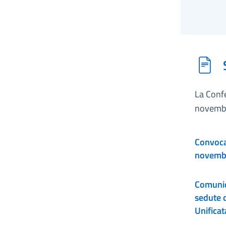
La Confe
novembr
Convocazi
novemb
Comunic
sedute 
Unificat
Stato-R