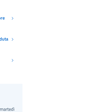
bre
eduta
 martedì