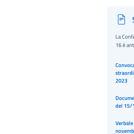
novemb
La Confe
16 è an
Convoca
straord
2023
Documen
del 15/
Verbale 
novemb