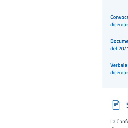
Convocaz
dicemb
Documen
del 20/
Verbale 
dicemb
La Conf