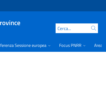
Province
Cerca
ferenza Sessione europea
Focus PNRR
Area r