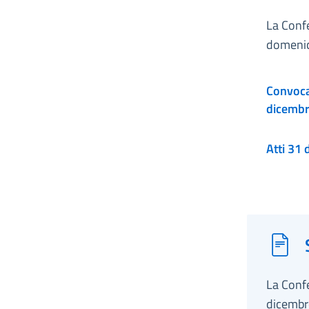
La Conf
domenic
Convocaz
dicemb
Atti
La Conf
dicembr