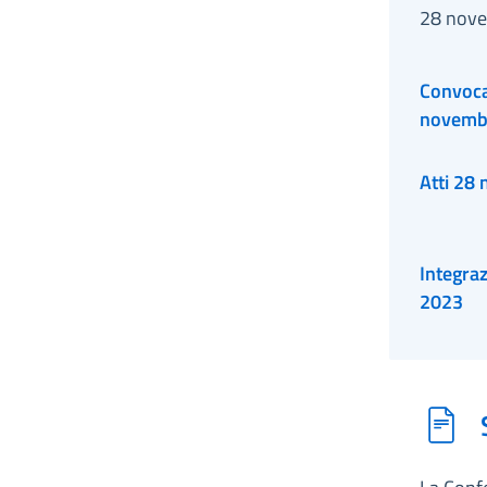
28 nove
Convocaz
novemb
Atti 28
Integra
2023