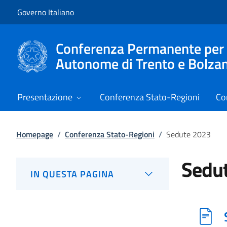
Vai al contenuto
Vai alla navigazione del sito
Governo Italiano
Conferenza Permanente per i r
Autonome di Trento e Bolza
Presentazione
Conferenza Stato-Regioni
Co
Homepage
/
Conferenza Stato-Regioni
/
Sedute 2023
Sedu
IN QUESTA PAGINA