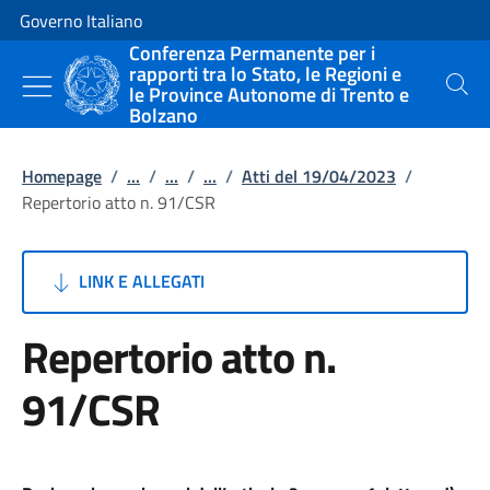
Vai al contenuto
Vai alla navigazione del sito
Governo Italiano
Conferenza Permanente per i
rapporti tra lo Stato, le Regioni e
le Province Autonome di Trento e
Cerca
Bolzano
Homepage
/
...
/
...
/
...
/
Atti del 19/04/2023
/
Repertorio atto n. 91/CSR
LINK E ALLEGATI
Repertorio atto n.
91/CSR