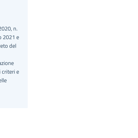
2020, n.
io 2021 e
reto del
uazione
criteri e
elle