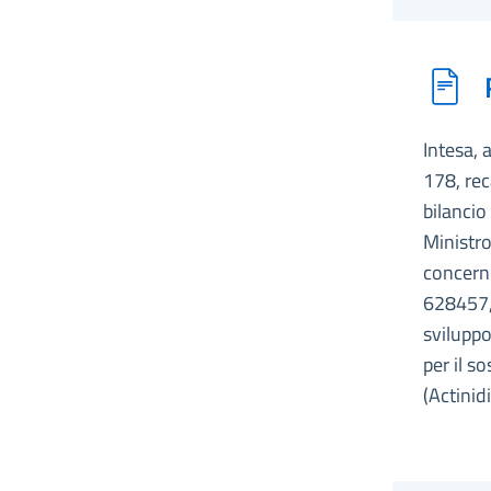
Intesa, 
178, rec
bilancio
Ministro
concern
628457, 
sviluppo
per il s
(Actinid