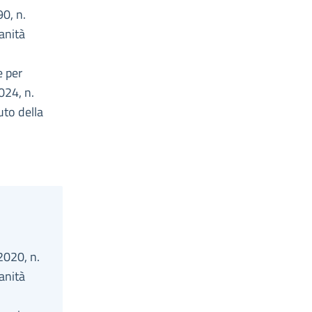
90, n.
anità
e per
024, n.
to della
2020, n.
anità