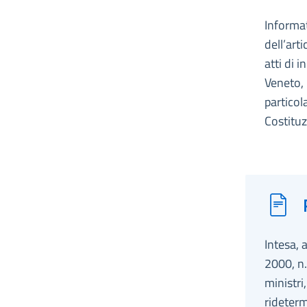
Informat
dell’art
atti di 
Veneto, 
particol
Costituz
Intesa, 
2000, n.
ministri
rideterm