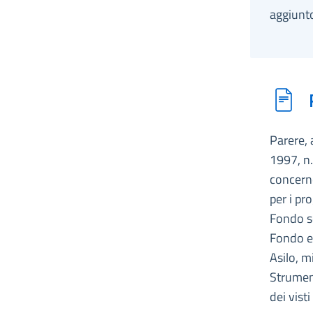
aggiunto
Parere, 
1997, n.
concerne
per i pr
Fondo so
Fondo eu
Asilo, m
Strument
dei vist