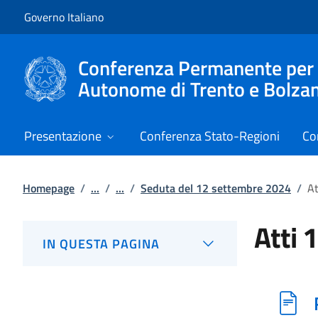
Vai al contenuto
Vai alla navigazione del sito
Governo Italiano
Conferenza Permanente per i r
Autonome di Trento e Bolza
Presentazione
Conferenza Stato-Regioni
Co
Homepage
/
...
/
...
/
Seduta del 12 settembre 2024
/
At
Atti 
IN QUESTA PAGINA