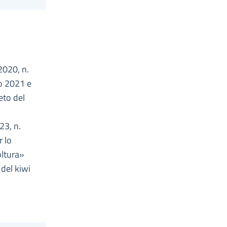
2020, n.
io 2021 e
eto del
23, n.
r lo
oltura»
 del kiwi