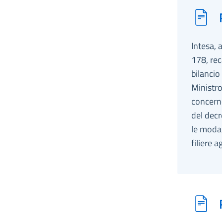
Intesa, 
178, rec
bilancio
Ministro
concerne
del decr
le modal
filiere a