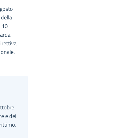
agosto
 della
l 10
uarda
direttiva
ionale.
ottobre
re e dei
rittimo.