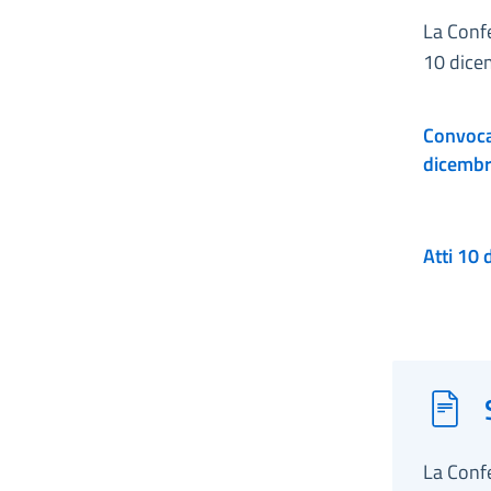
La Conf
10 dice
Convocaz
dicemb
La Conf