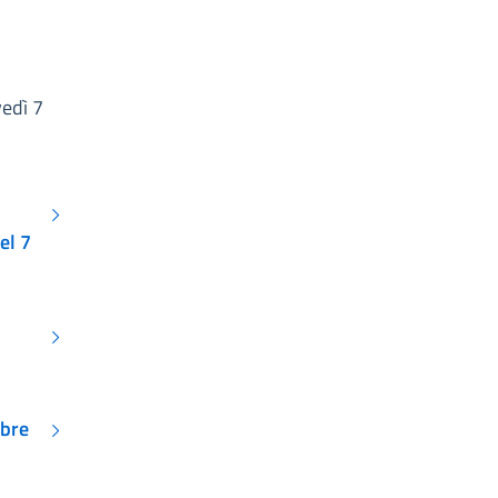
vedì 7
el 7
mbre