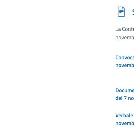
La Confe
novemb
Convocaz
novemb
Documen
del 7 n
Verbale 
novemb