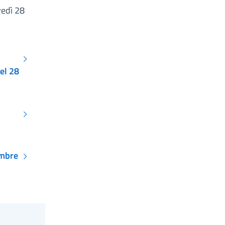
vedì 28
el 28
embre