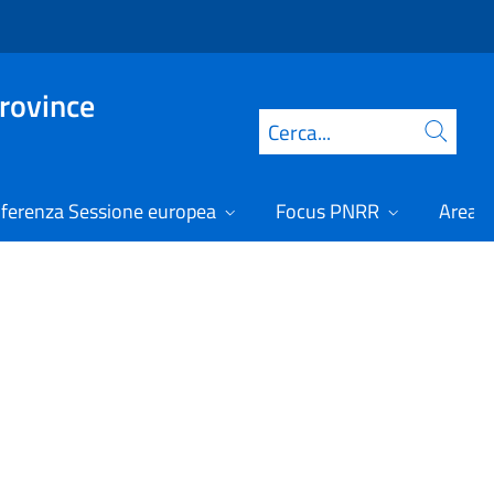
Province
Cerca
ferenza Sessione europea
Focus PNRR
Area r