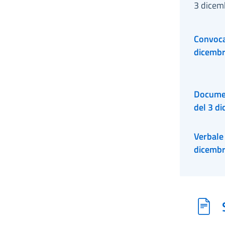
3 dicem
Convocaz
dicemb
Documen
del 3 d
Verbale 
dicemb