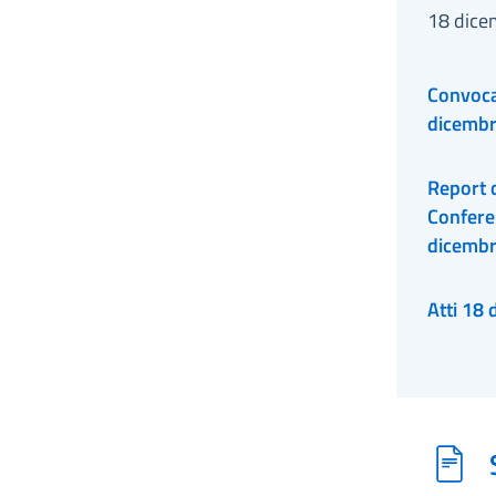
18 dice
Convocaz
dicemb
Report della seduta della
Confere
dicemb