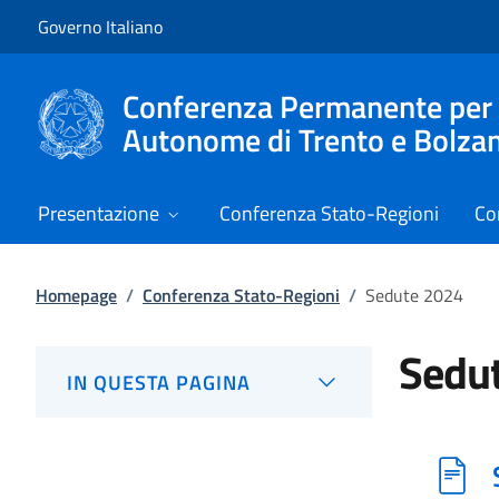
Vai al contenuto
Vai alla navigazione del sito
Governo Italiano
Conferenza Permanente per i r
Autonome di Trento e Bolza
Presentazione
Conferenza Stato-Regioni
Co
Homepage
/
Conferenza Stato-Regioni
/
Sedute 2024
Sedu
IN QUESTA PAGINA