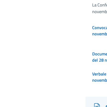
La Conf
novemb
Convocaz
novemb
Documen
del 28 
Verbale 
novemb