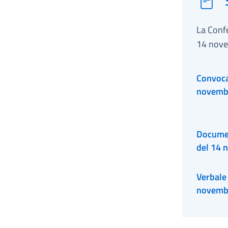
La Confe
14 nov
Convocaz
novemb
Documen
del 14 
Verbale 
novemb