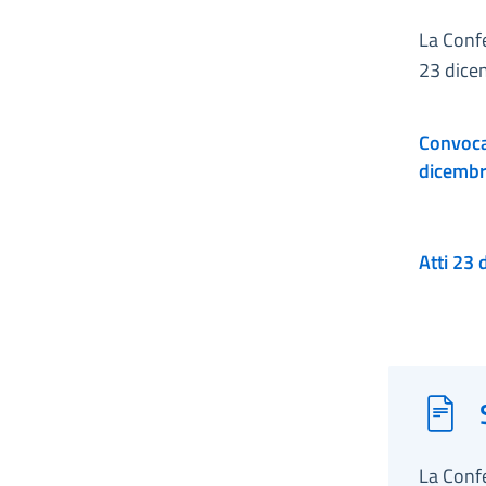
La Confe
23 dice
Convocaz
dicemb
La Conf