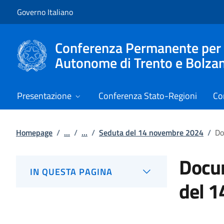
Vai al contenuto
Vai alla navigazione del sito
Governo Italiano
Conferenza Permanente per i r
Autonome di Trento e Bolza
Presentazione
Conferenza Stato-Regioni
Co
Homepage
/
...
/
...
/
Seduta del 14 novembre 2024
/
Do
Docum
IN QUESTA PAGINA
del 