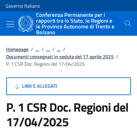
Vai al contenuto
Vai alla navigazione del sito
Governo Italiano
Conferenza Permanente per i
rapporti tra lo Stato, le Regioni e
le Province Autonome di Trento e
Cerca
Bolzano
Homepage
/
...
/
...
/
...
/
Documenti consegnati in seduta del 17 aprile 2025
/
P. 1 CSR Doc. Regioni del 17/04/2025
LINK E ALLEGATI
P. 1 CSR Doc. Regioni del
17/04/2025