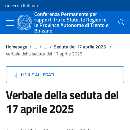
Vai al contenuto
Vai alla navigazione del sito
Governo Italiano
Conferenza Permanente per i
rapporti tra lo Stato, le Regioni e
le Province Autonome di Trento e
Cerca
Bolzano
Homepage
/
...
/
...
/
Seduta del 17 aprile 2025
/
Verbale della seduta del 17 aprile 2025
LINK E ALLEGATI
Verbale della seduta del
17 aprile 2025