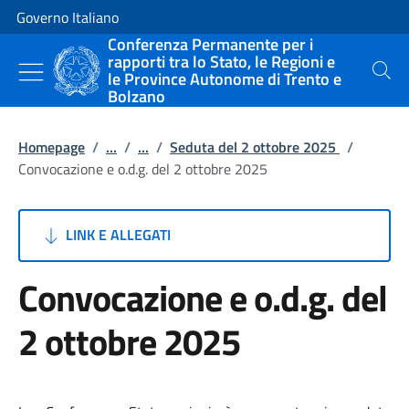
Vai al contenuto
Vai alla navigazione del sito
Governo Italiano
Conferenza Permanente per i
rapporti tra lo Stato, le Regioni e
le Province Autonome di Trento e
Cerca
Bolzano
Homepage
/
...
/
...
/
Seduta del 2 ottobre 2025
/
Convocazione e o.d.g. del 2 ottobre 2025
LINK E ALLEGATI
Convocazione e o.d.g. del
2 ottobre 2025