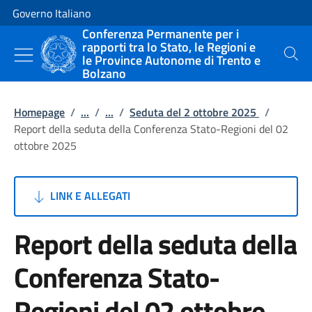
Vai al contenuto
Vai alla navigazione del sito
Governo Italiano
Conferenza Permanente per i
rapporti tra lo Stato, le Regioni e
le Province Autonome di Trento e
Cerca
Bolzano
Homepage
/
...
/
...
/
Seduta del 2 ottobre 2025
/
Report della seduta della Conferenza Stato-Regioni del 02
ottobre 2025
LINK E ALLEGATI
Report della seduta della
Conferenza Stato-
Regioni del 02 ottobre