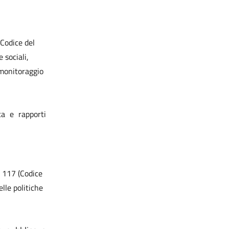
(Codice del
 sociali,
e monitoraggio
ca e rapporti
n. 117 (Codice
elle politiche