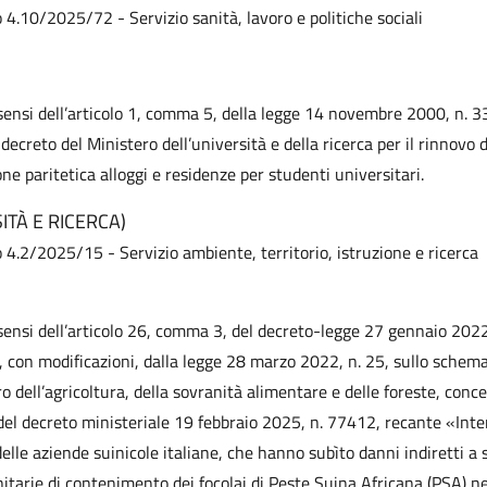
o 4.10/2025/72 - Servizio sanità, lavoro e politiche sociali
 sensi dell’articolo 1, comma 5, della legge 14 novembre 2000, n. 33
decreto del Ministero dell’università e della ricerca per il rinnovo d
e paritetica alloggi e residenze per studenti universitari.
ITÀ E RICERCA)
o 4.2/2025/15 - Servizio ambiente, territorio, istruzione e ricerca
 sensi dell’articolo 26, comma 3, del decreto-legge 27 gennaio 2022
, con modificazioni, dalla legge 28 marzo 2022, n. 25, sullo schema
ro dell’agricoltura, della sovranità alimentare e delle foreste, conc
del decreto ministeriale 19 febbraio 2025, n. 77412, recante «Int
elle aziende suinicole italiane, che hanno subìto danni indiretti a 
itarie di contenimento dei focolai di Peste Suina Africana (PSA) n