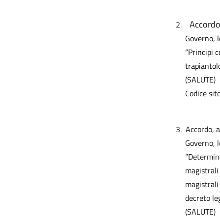
Accord
2.
Governo, l
“Principi 
trapiantolo
(SALUTE)
Codice sit
3.
Accordo, ai
Governo, l
“Determina
magistrali 
magistrali 
decreto le
(SALUTE)