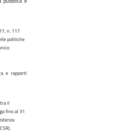
 pubblica e
017, n. 117
lle politiche
unico
ca e rapporti
ra il
ga fino al 31
istenza
/CSR).