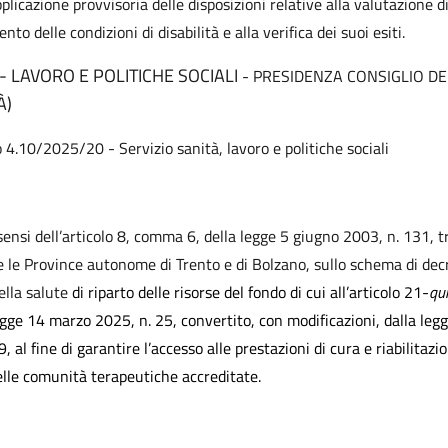
pplicazione provvisoria delle disposizioni relative alla valutazione d
nto delle condizioni di disabilità e alla verifica dei suoi esiti.
- LAVORO E POLITICHE SOCIALI
- PRESIDENZA CONSIGLIO DEI
À)
o 4.10/2025/20 - Servizio sanità, lavoro e politiche sociali
 sensi dell’articolo 8, comma 6, della legge 5 giugno 2003, n. 131, t
 e le Province autonome di Trento e di Bolzano, sullo schema di dec
ella salute
di riparto delle risorse del fondo di cui all’articolo 21-
qu
gge 14 marzo 2025, n. 25, convertito, con modificazioni, dalla leg
, al fine di garantire l’accesso alle prestazioni di cura e riabilitazi
elle comunità terapeutiche accreditate.