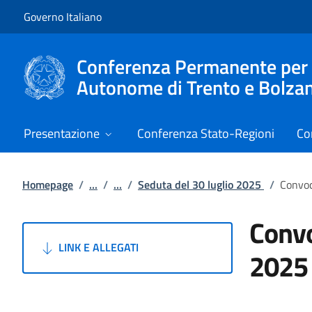
Vai al contenuto
Vai alla navigazione del sito
Governo Italiano
Conferenza Permanente per i r
Autonome di Trento e Bolza
Presentazione
Conferenza Stato-Regioni
Co
Homepage
/
...
/
...
/
Seduta del 30 luglio 2025
/
Convoc
Convo
LINK E ALLEGATI
2025