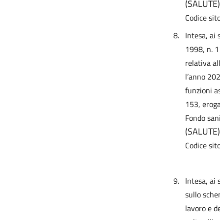
(SALUTE)
Codice si
8.
Intesa, ai 
1998, n. 1
relativa a
l’anno 202
funzioni as
153, eroga
Fondo sani
(SALUTE)
Codice sit
9.
Intesa, ai
sullo sche
lavoro e de