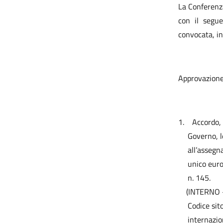
La Conferenza
con il segue
convocata, in
Approvazione 
1.
Accordo, 
Governo, l
all’assegn
unico euro
n. 145.
(INTERNO -
Codice sit
internazio