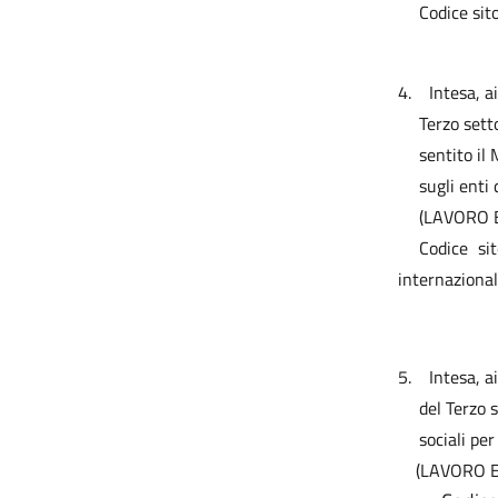
Codice si
4.
Intesa, a
Terzo setto
sentito il 
sugli enti 
(LAVORO E
Codice si
internazional
5.
Intesa, a
del Terzo s
sociali pe
(LAVORO E 