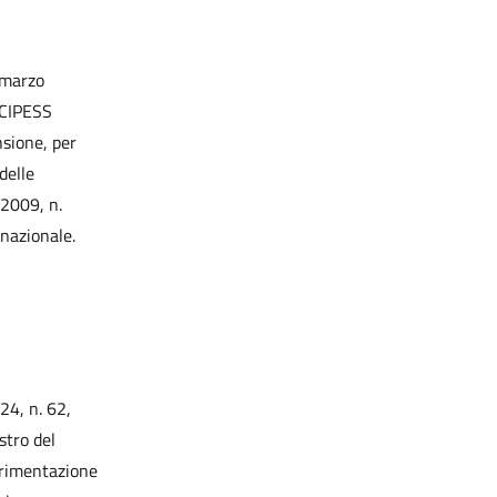
1 marzo
l CIPESS
nsione, per
delle
 2009, n.
 nazionale.
24, n. 62,
stro del
perimentazione