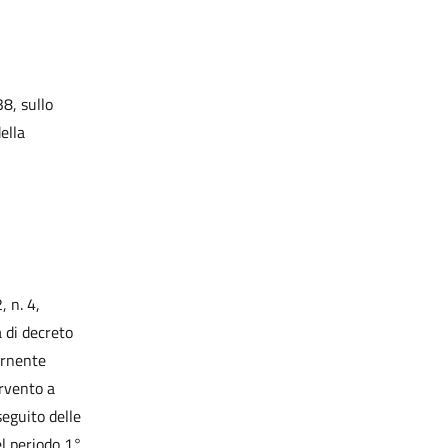
8, sullo
ella
, n. 4,
 di decreto
ernente
ervento a
seguito delle
el periodo 1°