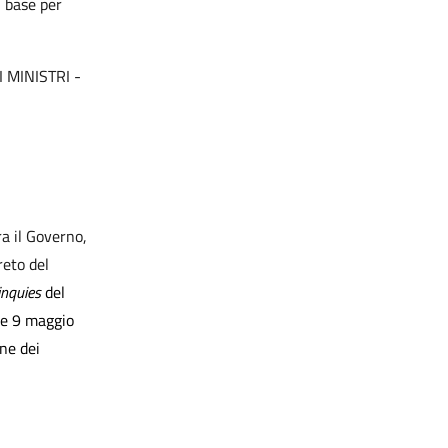
i base per
 MINISTRI -
ra il Governo,
reto del
inquies
del
ge 9 maggio
one dei