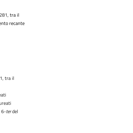
 281
, tra il
ento recante
, tra il
ati
ureati
o 6-
ter
del