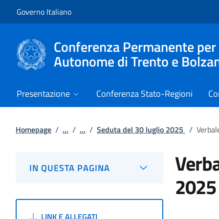
Vai al contenuto
Vai alla navigazione del sito
Governo Italiano
Conferenza Permanente per i r
Autonome di Trento e Bolza
Presentazione
Conferenza Stato-Regioni
Co
Homepage
/
...
/
...
/
Seduta del 30 luglio 2025
/
Verbal
Verba
IN QUESTA PAGINA
2025
LINK E ALLEGATI