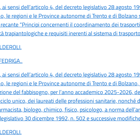
 ai sensi dell’articolo 4, del decreto legislativo 28 agosto 19
no, le regioni e le Province autonome di Trento e di Bolzano 
ecante “Principi concernenti il coordinamento dei trasport
ità trapiantologiche e requisiti inerenti al sistema di traspor
ALDEROLI
.
 FEDRIGA
..
 ai sensi dell’articolo 4, del decreto legislativo 28 agosto 19
no, le regioni e le Province autonome di Trento e di Bolzano,
ione del fabbisogno, per l’anno accademico 2025-2026, dei
 ciclo unico, dei laureati delle professioni sanitarie, nonché d
armacista, biologo, chimico, fisico, psicologo, a norma dell’ar
 legislativo 30 dicembre 1992, n. 502 e successive modifich
ALDEROLI
.