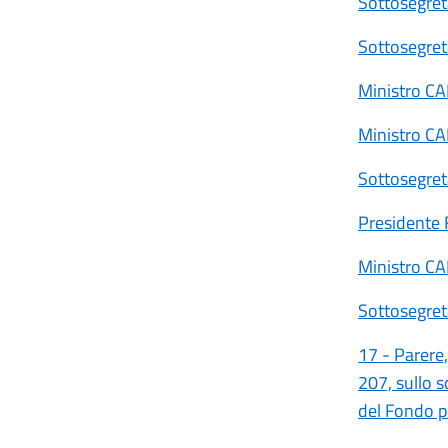
Sottosegre
Sottosegre
Ministro C
Ministro C
Sottosegre
Presidente
Ministro C
Sottosegre
17 - Parere,
207, sullo s
del Fondo p