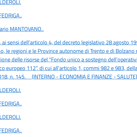
ALDEROLI
.
 FEDRIGA
..
tario MANTOVANO
..
 ai sensi dell’articolo 4, del decreto legislativo 28 agosto 19
no, le regioni e le Province autonome di Trento e di Bolzano 
ione delle risorse del “Fondo unico a sostegno dell’operativi
o europeo 112”, di cui all’articolo 1, commi 982 e 983, dell
018, n. 145. (INTERNO - ECONOMIA E FINANZE - SALUTE
ALDEROLI
.
 FEDRIGA
..
ALDEROLI
.
 FEDRIGA
..