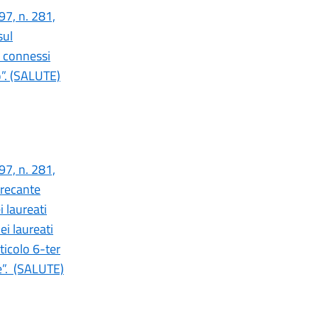
97, n. 281,
sul
i connessi
to”. (SALUTE)
97, n. 281,
 recante
 laureati
ei laureati
ticolo 6-ter
e”. (SALUTE)