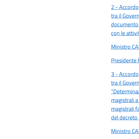
2 - Accordo,
tra il Gover
documento r
con le attiv
Ministro C
Presidente
3 - Accordo,
tra il Gover
“Determinaz
magistrali a
magistrali f
del decreto
Ministro C