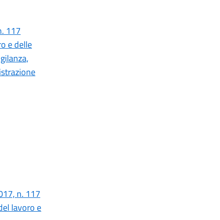
 n. 117
o e delle
igilanza,
istrazione
2017, n. 117
del lavoro e