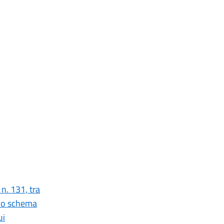
 n. 131, tra
llo schema
ui