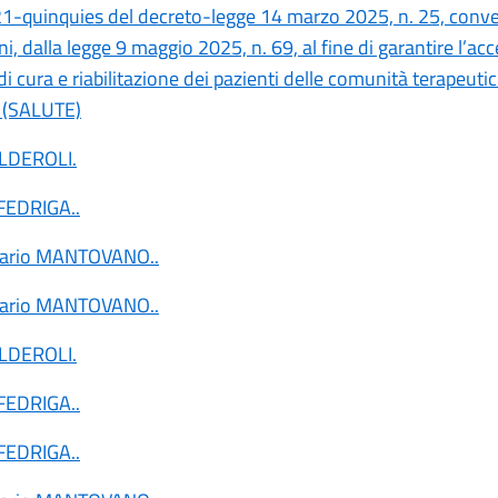
o 21-quinquies del decreto-legge 14 marzo 2025, n. 25, conve
i, dalla legge 9 maggio 2025, n. 69, al fine di garantire l’acc
di cura e riabilitazione dei pazienti delle comunità terapeuti
. (SALUTE)
ALDEROLI
.
 FEDRIGA
..
tario MANTOVANO
..
tario MANTOVANO
..
ALDEROLI
.
 FEDRIGA
..
 FEDRIGA
..