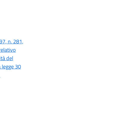
97, n. 281,
relativo
tà del
a legge 30
)