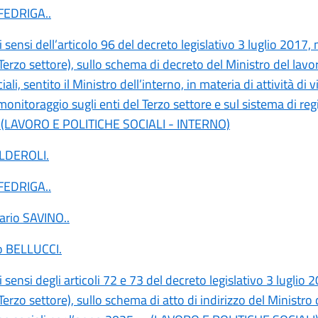
 FEDRIGA
..
ai sensi dell’articolo 96 del decreto legislativo 3 luglio 2017,
Terzo settore), sullo schema di decreto del Ministro del lavor
iali, sentito il Ministro dell’interno, in materia di attività di v
monitoraggio sugli enti del Terzo settore e sul sistema di reg
i. (LAVORO E POLITICHE SOCIALI - INTERNO)
ALDEROLI
.
 FEDRIGA
..
ario SAVINO
..
ro BELLUCCI
.
ai sensi degli articoli 72 e 73 del decreto legislativo 3 luglio 
Terzo settore), sullo schema di atto di indirizzo del Ministro 