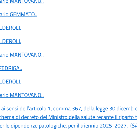
tario MANTOVANO
..
tario GEMMATO
..
ALDEROLI
.
ALDEROLI
.
tario MANTOVANO
..
 FEDRIGA
..
ALDEROLI
.
tario MANTOVANO
..
 ai sensi dell’articolo 1, comma 367, della legge 30 dicembr
chema di decreto del Ministro della salute recante il riparto t
er le dipendenze patologiche, per il triennio 2025-2027. (