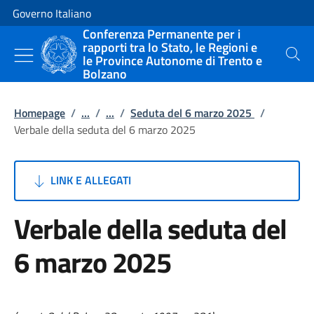
Vai al contenuto
Vai alla navigazione del sito
Governo Italiano
Conferenza Permanente per i
rapporti tra lo Stato, le Regioni e
le Province Autonome di Trento e
Cerca
Bolzano
Homepage
/
...
/
...
/
Seduta del 6 marzo 2025
/
Verbale della seduta del 6 marzo 2025
LINK E ALLEGATI
Verbale della seduta del
6 marzo 2025