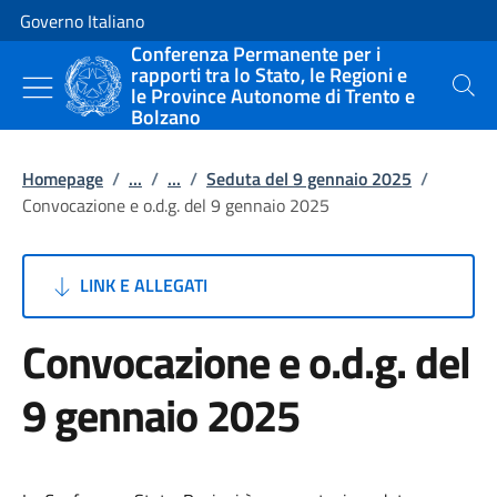
Vai al contenuto
Vai alla navigazione del sito
Governo Italiano
Conferenza Permanente per i
rapporti tra lo Stato, le Regioni e
le Province Autonome di Trento e
Cerca
Bolzano
Homepage
/
...
/
...
/
Seduta del 9 gennaio 2025
/
Convocazione e o.d.g. del 9 gennaio 2025
LINK E ALLEGATI
Convocazione e o.d.g. del
9 gennaio 2025