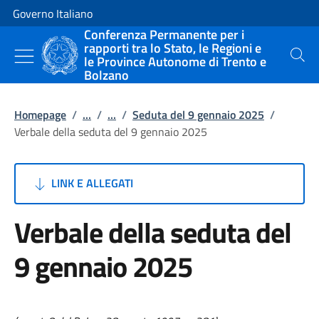
Vai al contenuto
Vai alla navigazione del sito
Governo Italiano
Conferenza Permanente per i
rapporti tra lo Stato, le Regioni e
le Province Autonome di Trento e
Cerca
Bolzano
Homepage
/
...
/
...
/
Seduta del 9 gennaio 2025
/
Verbale della seduta del 9 gennaio 2025
LINK E ALLEGATI
Verbale della seduta del
9 gennaio 2025