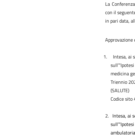
La Conferenza
con il seguent
in pari data, a
Approvazione d
1.
Intesa, ai
sull’“Ipotes
medicina gen
Triennio 2
(SALUTE)
Codice sito 
2.
Intesa, ai 
sull’“Ipotes
ambulatorial