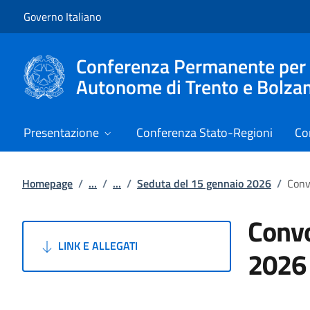
Vai al contenuto
Vai alla navigazione del sito
Governo Italiano
Conferenza Permanente per i r
Autonome di Trento e Bolza
Presentazione
Conferenza Stato-Regioni
Co
Homepage
/
...
/
...
/
Seduta del 15 gennaio 2026
/
Conv
Convo
LINK E ALLEGATI
2026