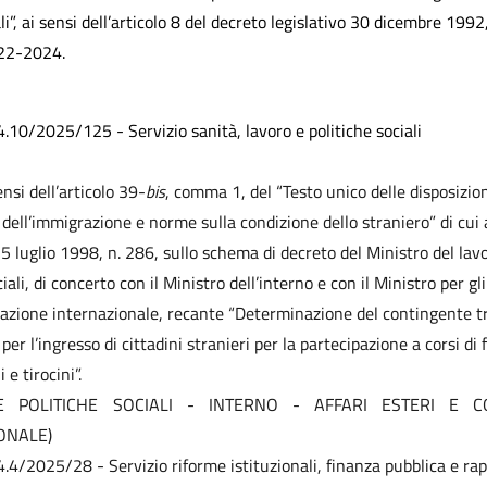
i”, ai sensi dell’articolo 8 del decreto legislativo 30 dicembre 1992
022-2024.
4.10/2025/125 - Servizio sanità, lavoro e politiche sociali
ensi dell’articolo 39-
bis
, comma 1, del “Testo unico delle disposizio
a dell’immigrazione e norme sulla condizione dello straniero” di cui 
25 luglio 1998, n. 286, sullo schema di decreto del Ministro del lavo
iali, di concerto con il Ministro dell’interno e con il Ministro per gli
razione internazionale, recante “Determinazione del contingente t
r l’ingresso di cittadini stranieri per la partecipazione a corsi di
 e tirocini”.
E POLITICHE SOCIALI - INTERNO - AFFARI ESTERI E C
ONALE)
4.4/2025/28 - Servizio riforme istituzionali, finanza pubblica e rap