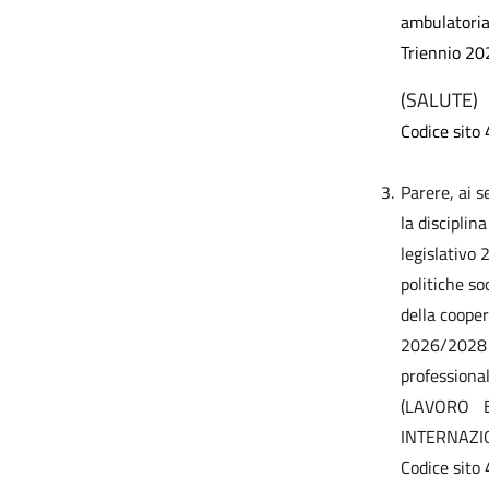
ambulatorial
Triennio 2
(SALUTE)
Codice sito 
3.
Parere, ai s
la disciplin
legislativo 
politiche soc
della coope
2026/2028 pe
professionali
(LAVORO 
INTERNAZI
Codice sito