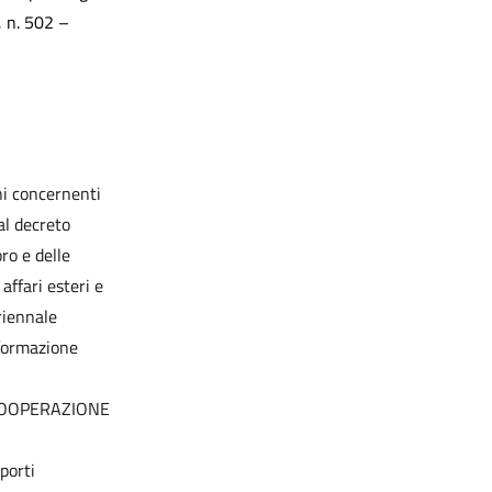
, n. 502 –
ni concernenti
al decreto
ro e delle
 affari esteri e
riennale
 formazione
OOPERAZIONE
porti