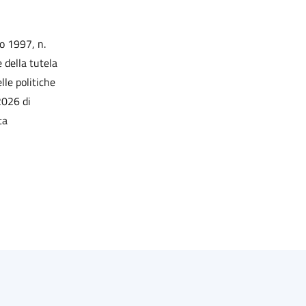
to 1997, n.
 della tutela
lle politiche
2026 di
ta