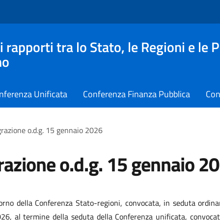
apporti tra lo Stato, le Regioni e le 
no
nferenza Unificata
Conferenza Finanza Pubblica
Con
grazione o.d.g. 15 gennaio 2026
razione o.d.g. 15 gennaio 2
iorno della Conferenza Stato-regioni, convocata, in seduta ordinar
6, al termine della seduta della Conferenza unificata, convocata