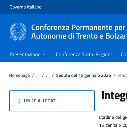
Vai al contenuto
Vai alla navigazione del sito
Governo Italiano
Conferenza Permanente per i r
Autonome di Trento e Bolza
Presentazione
Conferenza Stato-Regioni
Co
Homepage
/
...
/
...
/
Seduta del 15 gennaio 2026
/
Inte
Integ
LINK E ALLEGATI
L’ordine del g
15 gennaio 202