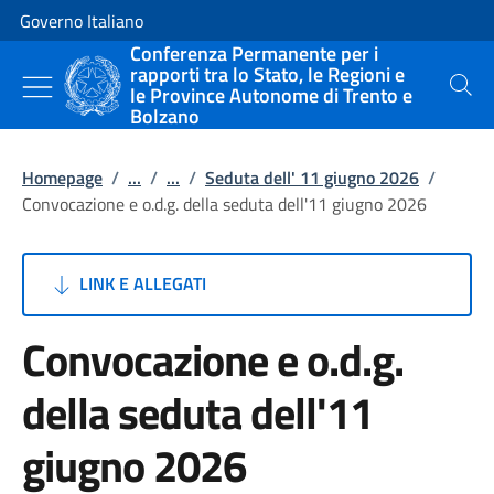
Vai al contenuto
Vai alla navigazione del sito
Governo Italiano
Conferenza Permanente per i
rapporti tra lo Stato, le Regioni e
le Province Autonome di Trento e
Cerca
Bolzano
Homepage
/
...
/
...
/
Seduta dell' 11 giugno 2026
/
Convocazione e o.d.g. della seduta dell'11 giugno 2026
LINK E ALLEGATI
Convocazione e o.d.g.
della seduta dell'11
giugno 2026