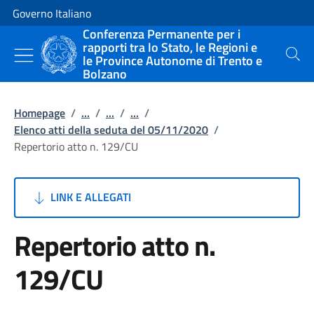
Vai al contenuto
Vai alla navigazione del sito
Governo Italiano
Conferenza Permanente per i
rapporti tra lo Stato, le Regioni e
le Province Autonome di Trento e
Cerca
Bolzano
Homepage
/
...
/
...
/
...
/
Elenco atti della seduta del 05/11/2020
/
Repertorio atto n. 129/CU
LINK E ALLEGATI
Repertorio atto n.
129/CU