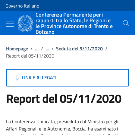
Vai al contenuto
Vai alla navigazione del sito
Governo Italiano
Conferenza Permanente per i
rapporti tra lo Stato, le Regioni e
le Province Autonome di Trento e
Cerca
Bolzano
Homepage
/
...
/
...
/
Seduta del 5/11/2020
/
Report del 05/11/2020
LINK E ALLEGATI
Report del 05/11/2020
La Conferenza Unificata, presieduta dal Ministro per gli
Affari Regionali e le Autonomie, Boccia, ha esaminato i