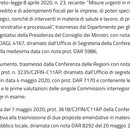
reto-legge 8 aprile 2020, n. 23, recante: “Misure urgenti in 
redito e di adempimenti fiscali per le imprese, di poteri speci
tegici, nonché di interventi in materia di salute e lavoro, di p
nistrativi e processuali”, trasmesso dal Dipartimento per gli
egislativi della Presidenza del Consiglio dei Ministri, con nota
 DAGL 4167, diramato dall’Ufficio di Segreteria della Confer
ella medesima data con nota prot. DAR 5986;
cumento, trasmesso dalla Conferenza delle Regioni con nota
 prot. n. 3235/C2FIN-C11AP, diramato dall’Ufficio di segrete
in data 4 maggio 2020, con prot. DAR 7170 e contenente l
 le prime valutazioni delle singole Commissioni interregion
ge in esame;
ta del 7 maggio 2020, prot. 3618/C2FIN/C11AP della Confer
tiva alla trasmissione di due proposte emendative in materi
ubblico locale, diramata con nota DAR 8292 del 20 maggio 