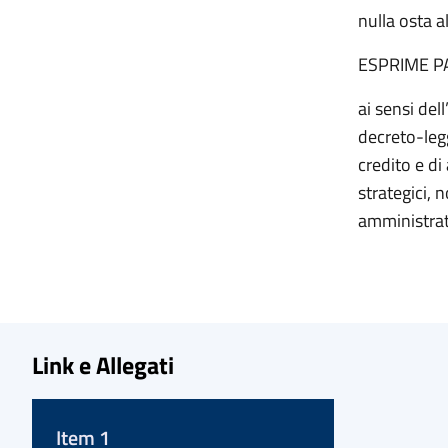
nulla osta al
ESPRIME P
ai sensi del
decreto-legg
credito e di
strategici, 
amministrati
Link e Allegati
Item 1