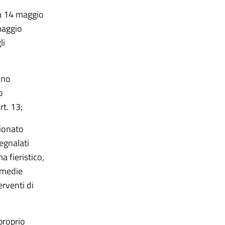
ta 14 maggio
maggio
li
nno
o
rt. 13;
ionato
egnalati
a fieristico,
e medie
erventi di
proprio