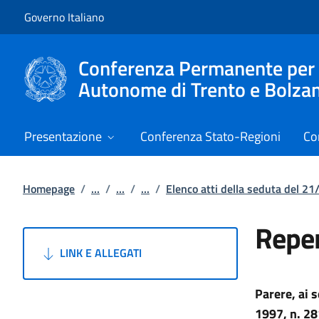
Vai al contenuto
Vai alla navigazione del sito
Governo Italiano
Conferenza Permanente per i r
Autonome di Trento e Bolza
Presentazione
Conferenza Stato-Regioni
Co
Homepage
/
...
/
...
/
...
/
Elenco atti della seduta del 2
Reper
LINK E ALLEGATI
Parere, ai 
1997, n. 28