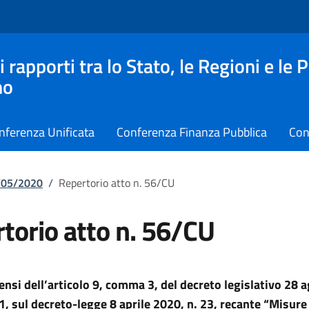
apporti tra lo Stato, le Regioni e le 
no
nferenza Unificata
Conferenza Finanza Pubblica
Con
1/05/2020
/
Repertorio atto n. 56/CU
torio atto n. 56/CU
sensi dell’articolo 9, comma 3, del decreto legislativo 28 
1, sul decreto-legge 8 aprile 2020, n. 23, recante “Misure