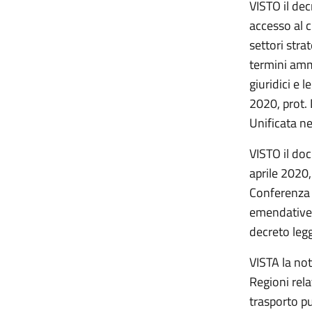
VISTO il dec
accesso al c
settori stra
termini ammi
giuridici e l
2020, prot.
Unificata n
VISTO il do
aprile 2020,
Conferenza 
emendative e
decreto leg
VISTA la no
Regioni rela
trasporto p