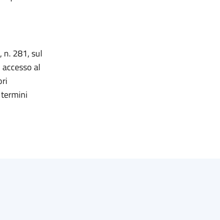
 n. 281, sul
i accesso al
ori
 termini