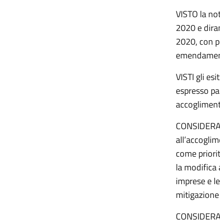
VISTO la no
2020 e dira
2020, con pr
emendamenti
VISTI gli es
espresso par
accoglimento
CONSIDERATO
all’accoglim
come priorit
la modifica 
imprese e le
mitigazione 
CONSIDERATO