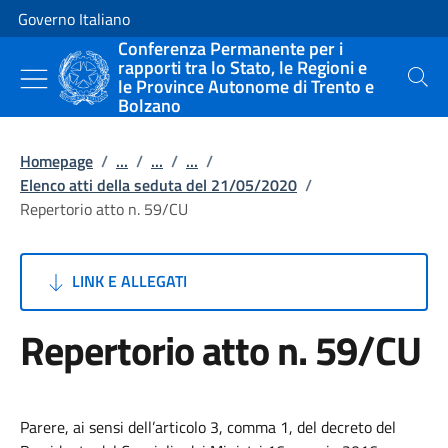
Vai al contenuto
Vai alla navigazione del sito
Governo Italiano
Conferenza Permanente per i
rapporti tra lo Stato, le Regioni e
le Province Autonome di Trento e
Cerca
Bolzano
Homepage
/
...
/
...
/
...
/
Elenco atti della seduta del 21/05/2020
/
Repertorio atto n. 59/CU
LINK E ALLEGATI
Repertorio atto n. 59/CU
Parere, ai sensi dell’articolo 3, comma 1, del decreto del