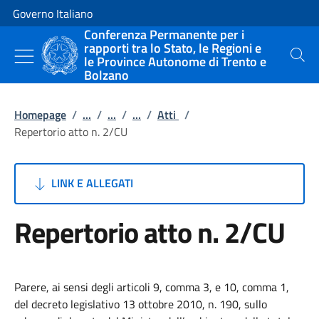
Vai al contenuto
Vai alla navigazione del sito
Governo Italiano
Conferenza Permanente per i
rapporti tra lo Stato, le Regioni e
le Province Autonome di Trento e
Cerca
Bolzano
Homepage
/
...
/
...
/
...
/
Atti
/
Repertorio atto n. 2/CU
LINK E ALLEGATI
Repertorio atto n. 2/CU
Parere, ai sensi degli articoli 9, comma 3, e 10, comma 1,
del decreto legislativo 13 ottobre 2010, n. 190, sullo