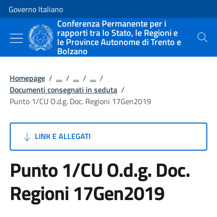
Vai al contenuto
Vai alla navigazione del sito
Governo Italiano
Conferenza Permanente per i
rapporti tra lo Stato, le Regioni e
le Province Autonome di Trento e
Cerca
Bolzano
Homepage
/
...
/
...
/
...
/
Documenti consegnati in seduta
/
Punto 1/CU O.d.g. Doc. Regioni 17Gen2019
LINK E ALLEGATI
Punto 1/CU O.d.g. Doc.
Regioni 17Gen2019