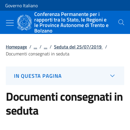
Vai al contenuto
Vai alla navigazione del sito
Governo Italiano
Conferenza Permanente per i
rapporti tra lo Stato, le Regioni e
le Province Autonome di Trento e
Cerca
Bolzano
Homepage
/
...
/
...
/
Seduta del 25/07/2019
/
Documenti consegnati in seduta
IN QUESTA PAGINA
Documenti consegnati in
seduta