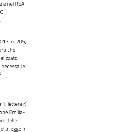
se e nel REA
PO
,
2017, n. 205,
orti che
nalizzato
e necessarie
E
1, lettera r)
ione Emilia-
re delle
ella legge n.