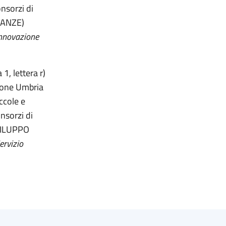
nsorzi di
NANZE)
 innovazione
1, lettera r)
gione Umbria
iccole e
nsorzi di
(SVILUPPO
ervizio