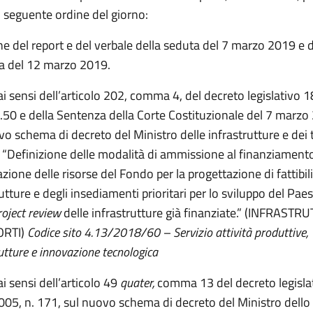
l seguente ordine del giorno:
e del report e del verbale della seduta del 7 marzo 2019 e 
ia del 12 marzo 2019.
ai sensi dell’articolo 202, comma 4, del decreto legislativo 1
.50 e della Sentenza della Corte Costituzionale del 7 marzo 
vo schema di decreto del Ministro delle infrastrutture e dei 
 “Definizione delle modalità di ammissione al finanziamento
ione delle risorse del Fondo per la progettazione di fattibili
utture e degli insediamenti prioritari per lo sviluppo del Pa
roject review
delle infrastrutture già finanziate.” (INFRASTR
ORTI)
Codice sito 4.13/2018/60 – Servizio attività produttive,
utture e innovazione tecnologica
ai sensi dell’articolo 49
quater,
comma 13 del decreto legisla
2005, n. 171, sul nuovo schema di decreto del Ministro dello