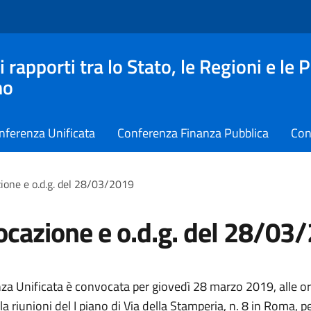
apporti tra lo Stato, le Regioni e le 
no
nferenza Unificata
Conferenza Finanza Pubblica
Con
ione e o.d.g. del 28/03/2019
cazione e o.d.g. del 28/03
za Unificata è convocata per giovedì 28 marzo 2019, alle o
la riunioni del I piano di Via della Stamperia, n. 8 in Roma, p