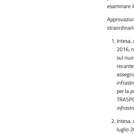
esaminare i
Approvazion
straordinar
Intesa, 
2016, n
sul nuo
recante
assegnaz
infrastr
per la
p
TRASP
infrastr
Intesa, 
luglio 