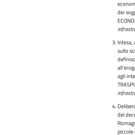
economi
dei sogg
ECONO
infrastr
Intesa,
sullo sc
definisc
all'erog
agli in
TRASPO
infrastr
Delibera
del dec
Romagna
piccole 