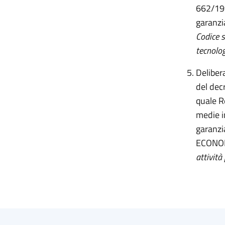
662/199
garanzi
Codice s
tecnolo
Delibera
del dec
quale Re
medie i
garanzia
ECONOM
attività