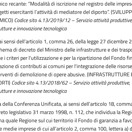
co recante: “Modalità di iscrizione nel registro delle impre
etti esercitanti l’attività di mediatore del diporto”. (SVILUP
MICO)
Codice sito 4.13/2019/12 – Servizio attività produttive
utture e innovazione tecnologica
 ai sensi dell’articolo 1, comma 26, della legge 27 dicembre 
hema di decreto del Ministro delle infrastrutture e dei trasp
e i criteri per l'utilizzazione e per la ripartizione del Fondo fi
azione di contributi ai comuni per l'integrazione delle risors
terventi di demolizione di opere abusive. (INFRASTRUTTURE 
RTI)
Codice sito 4.13/2018/62 – Servizio attività produttive,
utture e innovazione tecnologica
 della Conferenza Unificata, ai sensi dell’articolo 18, comma 
reto legislativo 31 marzo 1998, n. 112, che individua la Reg
 quale Regione sul cui territorio il Fondo di garanzia a favo
e medie imprese di cui all’articolo 2, comma 100, lettera a) d