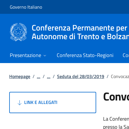
Vai al contenuto
Vai alla navigazione del sito
Governo Italiano
Conferenza Permanente per i r
Autonome di Trento e Bolza
Presentazione
Conferenza Stato-Regioni
Co
Homepage
/
...
/
...
/
Seduta del 28/03/2019
/
Convocaz
Convo
LINK E ALLEGATI
La Conferen
presso la Sa