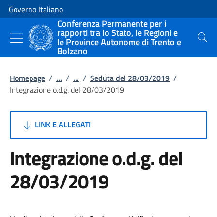
Vai al contenuto
Vai alla navigazione del sito
Governo Italiano
Conferenza Permanente per i
rapporti tra lo Stato, le Regioni e
le Province Autonome di Trento e
Cerca
Bolzano
Homepage
/
...
/
...
/
Seduta del 28/03/2019
/
Integrazione o.d.g. del 28/03/2019
LINK E ALLEGATI
Integrazione o.d.g. del
28/03/2019