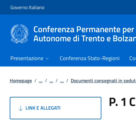
Vai al contenuto
Vai alla navigazione del sito
Governo Italiano
Conferenza Permanente per i r
Autonome di Trento e Bolza
Presentazione
Conferenza Stato-Regioni
Co
Homepage
/
...
/
...
/
...
/
Documenti consegnati in sedut
P. 1 
LINK E ALLEGATI