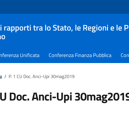
apporti tra lo Stato, le Regioni e le 
no
nferenza Unificata
Conferenza Finanza Pubblica
Con
a
/
P. 1 CU Doc. Anci-Upi 30mag2019
CU Doc. Anci-Upi 30mag201