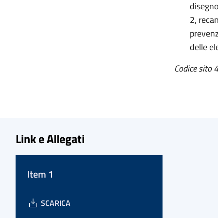
disegno
2, reca
prevenz
delle e
Codice sito 4
Link e Allegati
Item 1
SCARICA