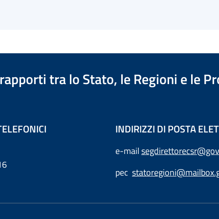
apporti tra lo Stato, le Regioni e le 
TELEFONICI
INDIRIZZI DI POSTA EL
e-mail
segdirettorecsr@gov
16
pec
statoregioni@mailbox.g