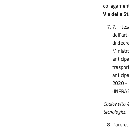
collegament
Via della S
7. Intes
dell'ar
di decre
Ministro
anticipa
traspor
anticip
2020 - 
(INFRA
Codice sito 
tecnologica
Parere, 