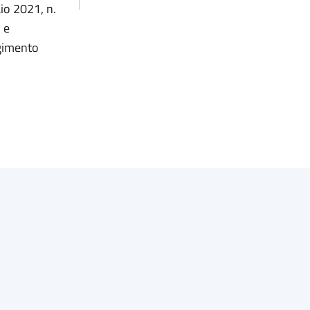
io 2021, n.
 e
gimento