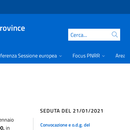
Province
Cerca
ferenza Sessione europea
Focus PNRR
Area r
SEDUTA DEL 21/01/2021
gennaio
Convocazione e o.d.g. del
00,
in