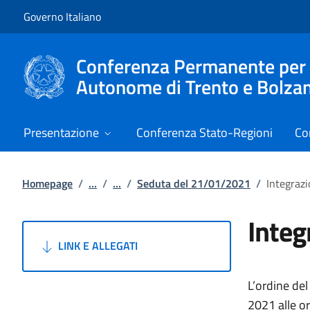
Vai al contenuto
Vai alla navigazione del sito
Governo Italiano
Conferenza Permanente per i r
Autonome di Trento e Bolza
Presentazione
Conferenza Stato-Regioni
Co
Homepage
/
...
/
...
/
Seduta del 21/01/2021
/
Integraz
Integ
LINK E ALLEGATI
L’ordine del
2021 alle o