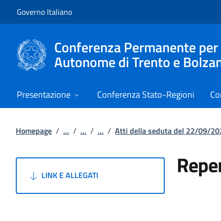
Vai al contenuto
Vai alla navigazione del sito
Governo Italiano
Conferenza Permanente per i r
Autonome di Trento e Bolza
Presentazione
Conferenza Stato-Regioni
Co
Homepage
/
...
/
...
/
...
/
Atti della seduta del 22/09/2
Reper
LINK E ALLEGATI