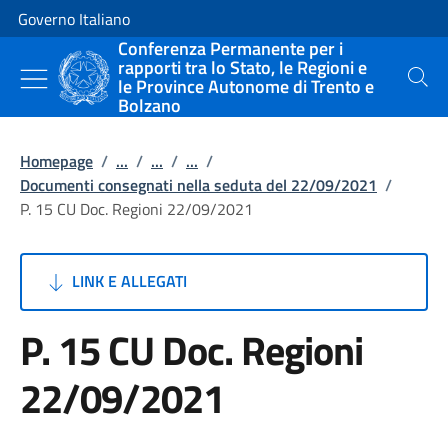
Vai al contenuto
Vai alla navigazione del sito
Governo Italiano
Conferenza Permanente per i
rapporti tra lo Stato, le Regioni e
le Province Autonome di Trento e
Cerca
Bolzano
Homepage
/
...
/
...
/
...
/
Documenti consegnati nella seduta del 22/09/2021
/
P. 15 CU Doc. Regioni 22/09/2021
LINK E ALLEGATI
P. 15 CU Doc. Regioni
22/09/2021