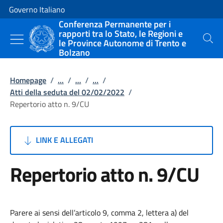
Vai al contenuto
Vai alla navigazione del sito
Governo Italiano
Conferenza Permanente per i
rapporti tra lo Stato, le Regioni e
le Province Autonome di Trento e
Cerca
Bolzano
Homepage
/
...
/
...
/
...
/
Atti della seduta del 02/02/2022
/
Repertorio atto n. 9/CU
LINK E ALLEGATI
Repertorio atto n. 9/CU
Parere ai sensi dell’articolo 9, comma 2, lettera a) del