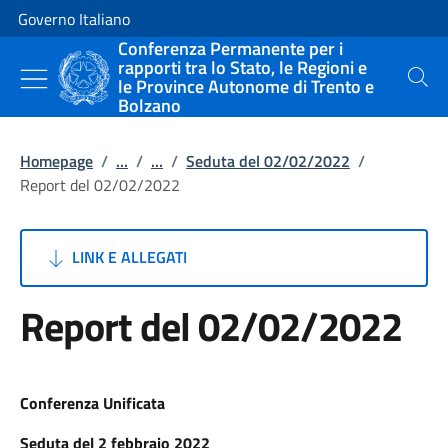
Vai al contenuto
Vai alla navigazione del sito
Governo Italiano
Conferenza Permanente per i
rapporti tra lo Stato, le Regioni e
le Province Autonome di Trento e
Cerca
Bolzano
Homepage
/
...
/
...
/
Seduta del 02/02/2022
/
Report del 02/02/2022
LINK E ALLEGATI
Report del 02/02/2022
Conferenza Unificata
Seduta del 2 febbraio 2022