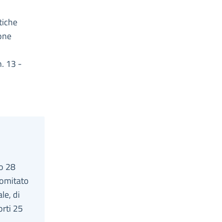
itiche
ione
n. 13 -
vo 28
Comitato
le, di
orti 25