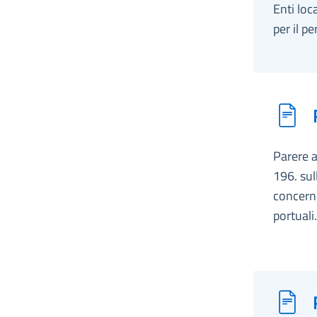
Enti loc
per il 
Parere a
196. sul
concerne
portuali.