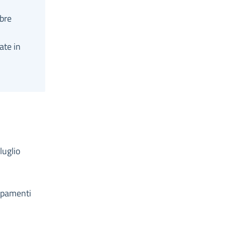
obre
ate in
luglio
l
uppamenti