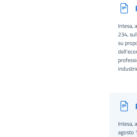
Intesa, 
234, sul
su propo
dell’eco
professi
industr
Intesa, 
agosto 1