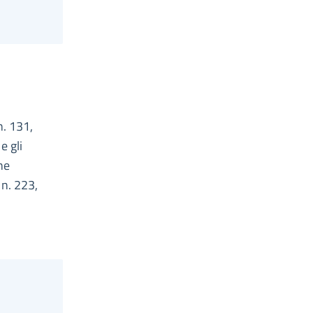
n. 131,
e gli
he
 n. 223,