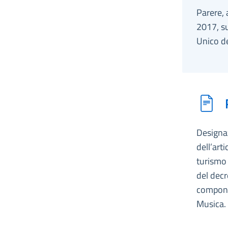
Parere, 
2017, su
Unico de
Designaz
dell’arti
turismo 
del decr
componen
Musica.