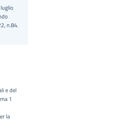
luglio
ondo
22, n.84.
li e del
mma 1
er la