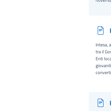
novembr
Intesa, 
tra il G
Enti loc
giovanil
converti