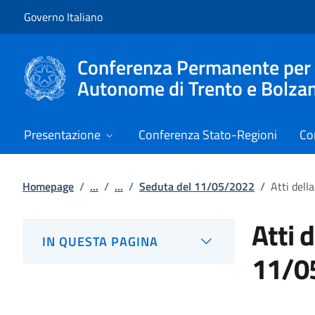
Vai al contenuto
Vai alla navigazione del sito
Governo Italiano
Conferenza Permanente per i r
Autonome di Trento e Bolza
Presentazione
Conferenza Stato-Regioni
Co
Homepage
/
...
/
...
/
Seduta del 11/05/2022
/
Atti del
Atti 
IN QUESTA PAGINA
11/0