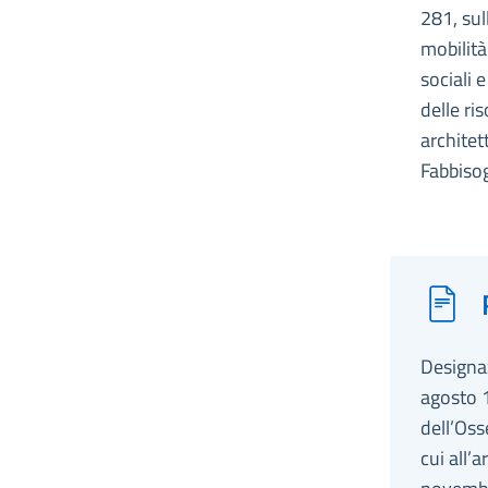
281, sul
mobilità
sociali 
delle ri
architet
Fabbiso
Designaz
agosto 1
dell’Oss
cui all’