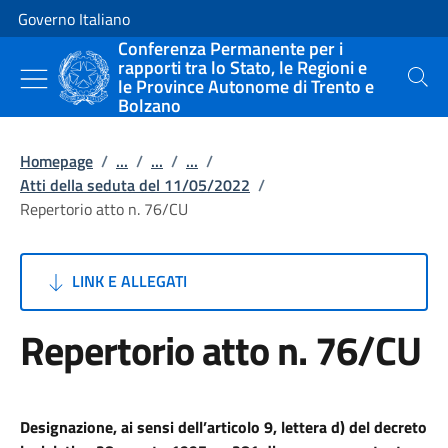
Vai al contenuto
Vai alla navigazione del sito
Governo Italiano
Conferenza Permanente per i
rapporti tra lo Stato, le Regioni e
le Province Autonome di Trento e
Cerca
Bolzano
Homepage
/
...
/
...
/
...
/
Atti della seduta del 11/05/2022
/
Repertorio atto n. 76/CU
LINK E ALLEGATI
Repertorio atto n. 76/CU
Designazione, ai sensi dell’articolo 9, lettera d) del decreto