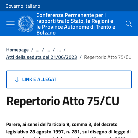
Vai al contenuto
Vai alla navigazione del sito
Governo Italiano
Conferenza Permanente per i
rapporti tra lo Stato, le Regioni e
le Province Autonome di Trento e
Cerca
Bolzano
Homepage
/
...
/
...
/
...
/
Atti della seduta del 21/06/2023
/
Repertorio Atto 75/CU
LINK E ALLEGATI
Repertorio Atto 75/CU
Parere, ai sensi dell’articolo 9, comma 3, del decreto
legislativo 28 agosto 1997, n. 281, sul disegno di legge di