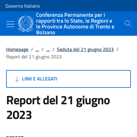
Vai al contenuto
Vai alla navigazione del sito
Governo Italiano
Conferenza Permanente per i
rapporti tra lo Stato, le Regioni e
le Province Autonome di Trento e
Cerca
Bolzano
Homepage
/
...
/
...
/
Seduta del 21 giugno 2023
/
Report del 21 giugno 2023
LINK E ALLEGATI
Report del 21 giugno
2023