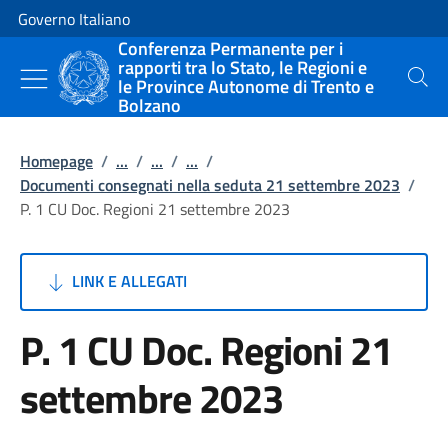
Vai al contenuto
Vai alla navigazione del sito
Governo Italiano
Conferenza Permanente per i
rapporti tra lo Stato, le Regioni e
le Province Autonome di Trento e
Cerca
Bolzano
Homepage
/
...
/
...
/
...
/
Documenti consegnati nella seduta 21 settembre 2023
/
P. 1 CU Doc. Regioni 21 settembre 2023
LINK E ALLEGATI
P. 1 CU Doc. Regioni 21
settembre 2023