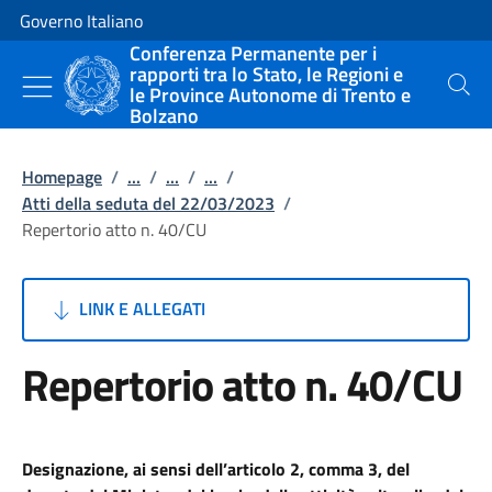
Vai al contenuto
Vai alla navigazione del sito
Governo Italiano
Conferenza Permanente per i
rapporti tra lo Stato, le Regioni e
le Province Autonome di Trento e
Cerca
Bolzano
Homepage
/
...
/
...
/
...
/
Atti della seduta del 22/03/2023
/
Repertorio atto n. 40/CU
LINK E ALLEGATI
Repertorio atto n. 40/CU
Designazione, ai sensi dell’articolo 2, comma 3, del